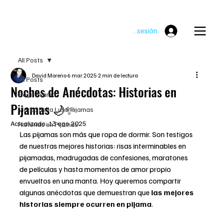
ENVIOS GRATUITOS EN PEDIDOS SUPERIORES A $300.000 PESOS
Iniciar sesión
All Posts
David Moreno
6 mar 2025
2 min de lectura
All Posts
Noches de Anécdotas: Historias en
Elegir Pijama
Pijamas 🌙✨
Marca Bella Luna Pijamas
Actualizado:
13 ago 2025
Historias en Pijamas
Las pijamas son más que ropa de dormir. Son testigos 
de nuestras mejores historias: risas interminables en 
pijamadas, madrugadas de confesiones, maratones 
de películas y hasta momentos de amor propio 
envueltos en una manta. Hoy queremos compartir 
algunas anécdotas que demuestran que 
las mejores 
historias siempre ocurren en pijama
.